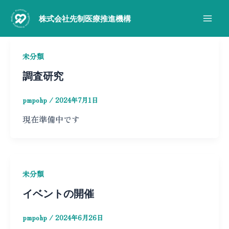
内
Main
容
株式会社先制医療推進機構
Men
を
ス
未分類
キ
ッ
調査研究
プ
pmpohp
/
2024年7月1日
現在準備中です
未分類
イベントの開催
pmpohp
/
2024年6月26日